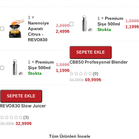
1
×
1
×
Premium
1,599
₺
Narenciye
Premium
Şişe 500ml
2,899
₺
1,199
₺
Narenciye
Aparatı
Stokta
Şişe
2,499
₺
Citrus -
Aparatı
500ml
REVO830
Citrus
-
REVO830
SEPETE EKLE
CB850 Profesyonel Blender
1
×
Premium
1,599
₺
Premium
Şişe 500ml
1,199
₺
Stokta
Şişe
(0)
500ml
69,999
₺
94,999
₺
SEPETE EKLE
REVO830 Slow Juicer
(3)
32,999
₺
38,999
₺
Tüm Ürünleri İncele