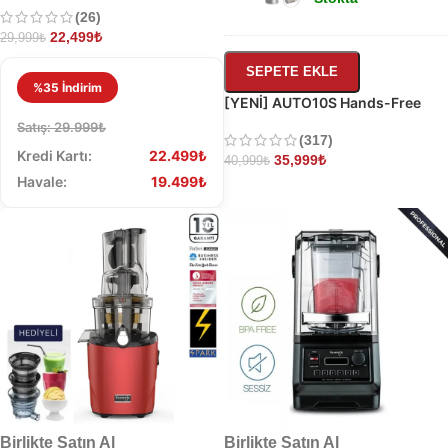
500ml
(26)
22,499
₺
29,999
₺
SEPETE EKLE
%35 İndirim
[YENİ] AUTO10S Hands-Free
Slow Juicer
Satış: 29.999₺
(317)
Kredi Kartı:
22.499₺
35,999
₺
40,999
₺
Havale:
19.499₺
Birlikte Satın Al
Birlikte Satın Al