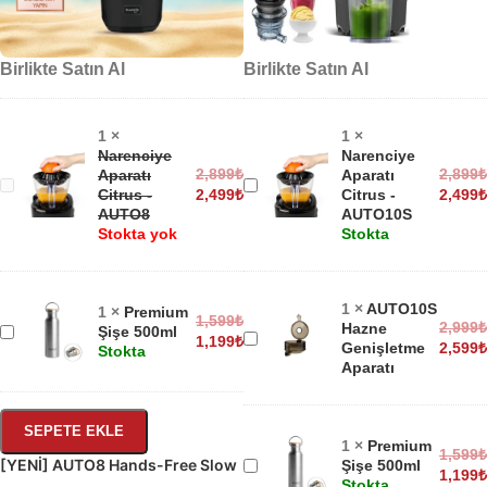
Birlikte Satın Al
Birlikte Satın Al
1
×
1
×
Narenciye
Narenciye
2,899
₺
2,899
₺
Aparatı
Aparatı
Narenciye
Narenciye
Citrus -
2,499
₺
Citrus -
2,499
₺
Aparatı
Aparatı
AUTO8
AUTO10S
Citrus
Citrus
Stokta yok
Stokta
-
-
AUTO8
AUTO10S
1
×
AUTO10S
1
×
Premium
1,599
₺
2,999
₺
Hazne
Premium
Şişe 500ml
AUTO10S
1,199
₺
Genişletme
2,599
₺
Stokta
Şişe
Hazne
Aparatı
500ml
Genişletme
Aparatı
SEPETE EKLE
1
×
Premium
1,599
₺
[YENİ] AUTO8 Hands-Free Slow
Premium
Şişe 500ml
1,199
₺
Juicer
Stokta
Şişe