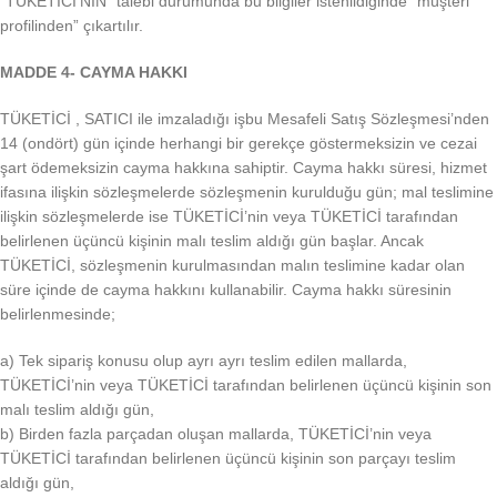
“TÜKETİCİ’NİN” talebi durumunda bu bilgiler istenildiğinde “müşteri
profilinden” çıkartılır.
MADDE 4- CAYMA HAKKI
TÜKETİCİ , SATICI ile imzaladığı işbu Mesafeli Satış Sözleşmesi’nden
14 (ondört) gün içinde herhangi bir gerekçe göstermeksizin ve cezai
şart ödemeksizin cayma hakkına sahiptir. Cayma hakkı süresi, hizmet
ifasına ilişkin sözleşmelerde sözleşmenin kurulduğu gün; mal teslimine
ilişkin sözleşmelerde ise TÜKETİCİ’nin veya TÜKETİCİ tarafından
belirlenen üçüncü kişinin malı teslim aldığı gün başlar. Ancak
TÜKETİCİ, sözleşmenin kurulmasından malın teslimine kadar olan
süre içinde de cayma hakkını kullanabilir. Cayma hakkı süresinin
belirlenmesinde;
a) Tek sipariş konusu olup ayrı ayrı teslim edilen mallarda,
TÜKETİCİ’nin veya TÜKETİCİ tarafından belirlenen üçüncü kişinin son
malı teslim aldığı gün,
b) Birden fazla parçadan oluşan mallarda, TÜKETİCİ’nin veya
TÜKETİCİ tarafından belirlenen üçüncü kişinin son parçayı teslim
aldığı gün,