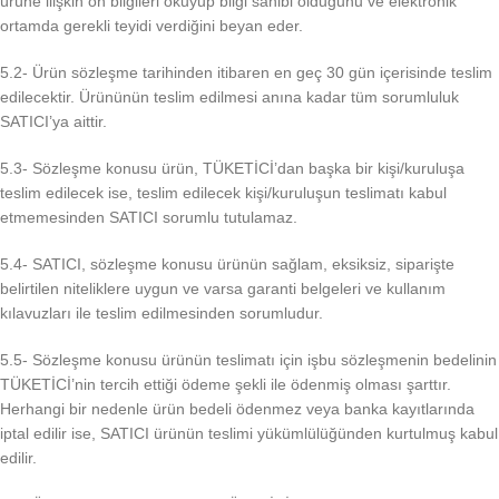
ürüne ilişkin ön bilgileri okuyup bilgi sahibi olduğunu ve elektronik
ortamda gerekli teyidi verdiğini beyan eder.
5.2- Ürün sözleşme tarihinden itibaren en geç 30 gün içerisinde teslim
edilecektir. Ürününün teslim edilmesi anına kadar tüm sorumluluk
SATICI’ya aittir.
5.3- Sözleşme konusu ürün, TÜKETİCİ’dan başka bir kişi/kuruluşa
teslim edilecek ise, teslim edilecek kişi/kuruluşun teslimatı kabul
etmemesinden SATICI sorumlu tutulamaz.
5.4- SATICI, sözleşme konusu ürünün sağlam, eksiksiz, siparişte
belirtilen niteliklere uygun ve varsa garanti belgeleri ve kullanım
kılavuzları ile teslim edilmesinden sorumludur.
5.5- Sözleşme konusu ürünün teslimatı için işbu sözleşmenin bedelinin
TÜKETİCİ’nin tercih ettiği ödeme şekli ile ödenmiş olması şarttır.
Herhangi bir nedenle ürün bedeli ödenmez veya banka kayıtlarında
iptal edilir ise, SATICI ürünün teslimi yükümlülüğünden kurtulmuş kabul
edilir.