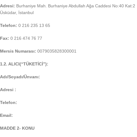
Adresi:
Burhaniye Mah. Burhaniye Abdullah Ağa Caddesi No:40 Kat:2
Üsküdar, İstanbul
Telefon:
0 216 235 13 65
Fax:
0 216 474 76 77
Mersis Numarası:
0079035828300001
1.2. ALICI(“TÜKETİCİ”):
Adı/Soyadı/Ünvanı:
Adresi :
Telefon:
Email:
MADDE 2- KONU