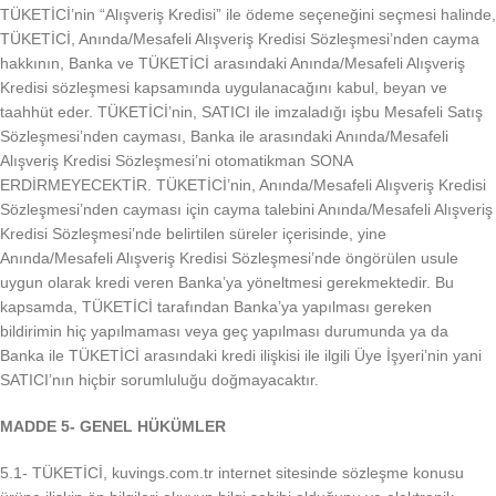
TÜKETİCİ’nin “Alışveriş Kredisi” ile ödeme seçeneğini seçmesi halinde,
TÜKETİCİ, Anında/Mesafeli Alışveriş Kredisi Sözleşmesi’nden cayma
hakkının, Banka ve TÜKETİCİ arasındaki Anında/Mesafeli Alışveriş
Kredisi sözleşmesi kapsamında uygulanacağını kabul, beyan ve
taahhüt eder. TÜKETİCİ’nin, SATICI ile imzaladığı işbu Mesafeli Satış
Sözleşmesi’nden cayması, Banka ile arasındaki Anında/Mesafeli
Alışveriş Kredisi Sözleşmesi’ni otomatikman SONA
ERDİRMEYECEKTİR. TÜKETİCİ’nin, Anında/Mesafeli Alışveriş Kredisi
Sözleşmesi’nden cayması için cayma talebini Anında/Mesafeli Alışveriş
Kredisi Sözleşmesi’nde belirtilen süreler içerisinde, yine
Anında/Mesafeli Alışveriş Kredisi Sözleşmesi’nde öngörülen usule
uygun olarak kredi veren Banka’ya yöneltmesi gerekmektedir. Bu
kapsamda, TÜKETİCİ tarafından Banka’ya yapılması gereken
bildirimin hiç yapılmaması veya geç yapılması durumunda ya da
Banka ile TÜKETİCİ arasındaki kredi ilişkisi ile ilgili Üye İşyeri’nin yani
SATICI’nın hiçbir sorumluluğu doğmayacaktır.
MADDE 5- GENEL HÜKÜMLER
5.1- TÜKETİCİ, kuvings.com.tr internet sitesinde sözleşme konusu