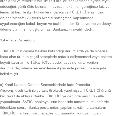
oranlarını ve temerrüt faizi ile ilgili bilgileri bankasından ayrıca teyit
edeceğini, yürürlükte bulunan mevzuat hükümleri gereğince faiz ve
temerrüt faizi ile ilgili hükümlerin Banka ve TÜKETİCİ arasındaki
Anında/Mesafeli Alışveriş Kredisi sözleşmesi kapsamında
uygulanacağını kabul, beyan ve taahhüt eder. Kredi verme ve detaylı
ödeme planınızın oluşturulması Bankanız inisiyatifindedir.
3.4 – İade Prosedürü:
TÜKETİCİ’nin cayma hakkını kullandığı durumlarda ya da siparişe
konu olan ürünün çeşitli sebeplerle tedarik edilememesi veya hakem
heyeti kararları ile TÜKETİCİ’ye bedel iadesine karar verilen
durumlarda, ödeme seçeneklerine ilişkin iade prosedürü aşağıda
belirtilmiştir:
a) Kredi Kartı ile Ödeme Seçeneklerinde İade Prosedürü
Alışveriş kredi kartı ile ve taksitli olarak yapılmışsa, TÜKETİCİ ürünü
kaç taksit ile aldıysa Banka TÜKETİCİ’ye geri ödemesini taksitle
yapmaktadır. SATICI bankaya ürün bedelinin tamamını tek seferde
ödedikten sonra, Banka poslarından yapılan taksitli harcamaların
TÜKETİCİ’nin kredi kartına iadesi durumunda, konuya müdahil