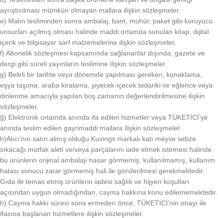
ayrıştırılması mümkün olmayan mallara ilişkin sözleşmeler.
e) Malın tesliminden sonra ambalaj, bant, mühür, paket gibi koruyucu
unsurları açılmış olması halinde maddi ortamda sunulan kitap, dijital
içerik ve bilgisayar sarf malzemelerine ilişkin sözleşmeler.
f) Abonelik sözleşmesi kapsamında sağlananlar dışında, gazete ve
dergi gibi süreli yayınların teslimine ilişkin sözleşmeler.
g) Belirli bir tarihte veya dönemde yapılması gereken, konaklama,
eşya taşıma, araba kiralama, yiyecek-içecek tedariki ve eğlence veya
dinlenme amacıyla yapılan boş zamanın değerlendirilmesine ilişkin
sözleşmeler.
ğ) Elektronik ortamda anında ifa edilen hizmetler veya TÜKETİCİ’ye
anında teslim edilen gayrimaddi mallara ilişkin sözleşmeler.
h)Alıcı’nın satın almış olduğu Kuvings markalı katı meyve sebze
sıkacağı mutfak aleti ve/veya parçalarını iade etmek istemesi halinde
bu ürünlerin orijinal ambalajı hasar görmemiş, kullanılmamış, kullanım
hatası sonucu zarar görmemiş hali ile gönderilmesi gerekmektedir.
Gıda ile temas etmiş ürünlerin iadesi sağlık ve hijyen koşulları
açısından uygun olmadığından, cayma hakkına konu edilememektedir.
h) Cayma hakkı süresi sona ermeden önce, TÜKETİCİ’nin onayı ile
ifasına başlanan hizmetlere ilişkin sözleşmeler.