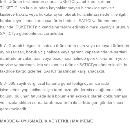
5.6- Ürünün tesliminden sonra TÜKETİCİ’ya ait kredi kartının
TÜKETİCİ’nin kusurundan kaynaklanmayan bir şekilde yetkisiz
kişilerce haksız veya hukuka aykırı olarak kullanılması nedeni ile ilgili
banka veya finans kuruluşun ürün bedelini SATICI’ya ödememesi
halinde, TÜKETİCİ’nin kendisine teslim edilmiş olması kaydıyla ürünün
SATICI’ya gönderilmesi zorunludur.
5.7- Garanti belgesi ile satılan ürünlerden olan veya olmayan ürünlerin
ayıplı (arızalı, bozuk vb.) halinde veya garanti kapsamında ve şartları
dahilinde arızalanması veya bozulması halinde gerekli onarımın yetkili
servise yaptırılması için sözkonusu ürünler SATICI’ya gönderilebilir, bu
takdirde kargo giderleri SATICI tarafından karşılanacaktır.
5.8- 385 sayılı vergi usul kanunu genel tebliği uyarınca iade
işlemlerinin yapılabilmesi için tarafınıza göndermiş olduğumuz iade
bölümü bulunan faturada ilgili bölümlerin eksiksiz olarak doldurulması
ve imzalandıktan sonra tarafımıza ürün ile birlikte geri gönderilmesi
gerekmektedir.
MADDE 6- UYUŞMAZLIK VE YETKİLİ MAHKEME