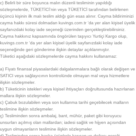
c) Belirli bir süre boyunca malın düzenli tesliminin yapıldığı
sözleşmelerde, TÜKETİCİ’nin veya TÜKETİCİ tarafından belirlenen
üçüncü kişinin ilk malı teslim aldığı gün esas alınır. Cayma bildiriminizi
cayma hakkı süresi dolmadan kuvings.com.tr ‘da yer alan kişisel üyelik
sayfanızdaki kolay iade seçeneği üzerinden gerçekleştirebilirsiniz.
Cayma hakkınız kapsamında öngörülen taşıyıcı Yurtiçi Kargo olup,
kuvings.com.tr ‘da yer alan kişisel üyelik sayfanızdaki kolay iade
seçeneğinde geri gönderime ilişkin detaylar açıklanmıştır.
Tüketici aşağıdaki sözleşmelerde cayma hakkını kullanamaz:
a) Fiyatı finansal piyasalardaki dalgalanmalara bağlı olarak değişen ve
SATICI veya sağlayıcının kontrolünde olmayan mal veya hizmetlere
ilişkin sözleşmeler.
b) Tüketicinin istekleri veya kişisel ihtiyaçları doğrultusunda hazırlanan
mallara ilişkin sözleşmeler.
c) Çabuk bozulabilen veya son kullanma tarihi geçebilecek malların
teslimine ilişkin sözleşmeler.
ç) Tesliminden sonra ambalaj, bant, mühür, paket gibi koruyucu
unsurları açılmış olan mallardan; iadesi sağlık ve hijyen açısından
uygun olmayanların teslimine ilişkin sözleşmeler.
d) Tesliminden sonra başka ürünlerle karışan ve doğası gereği