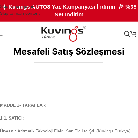
☀️ Kuvings AUTO8 Yaz Kampanyası İndirimi 🎉 %35
Skip to navigation
Skip to main content
Net İndirim
Kuvings Türkiye
Mesafeli Satış Sözleşmesi
MADDE 1- TARAFLAR
1.1. SATICI:
Ünvanı:
Aritmetik Teknoloji Elekt. San.Tic.Ltd.Şti. (Kuvings Türkiye)