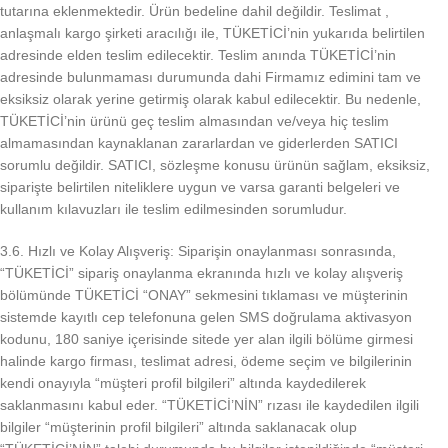
tutarına eklenmektedir. Ürün bedeline dahil değildir. Teslimat ,
anlaşmalı kargo şirketi aracılığı ile, TÜKETİCİ’nin yukarıda belirtilen
adresinde elden teslim edilecektir. Teslim anında TÜKETİCİ’nin
adresinde bulunmaması durumunda dahi Firmamız edimini tam ve
eksiksiz olarak yerine getirmiş olarak kabul edilecektir. Bu nedenle,
TÜKETİCİ’nin ürünü geç teslim almasından ve/veya hiç teslim
almamasından kaynaklanan zararlardan ve giderlerden SATICI
sorumlu değildir. SATICI, sözleşme konusu ürünün sağlam, eksiksiz,
siparişte belirtilen niteliklere uygun ve varsa garanti belgeleri ve
kullanım kılavuzları ile teslim edilmesinden sorumludur.
3.6. Hızlı ve Kolay Alışveriş: Siparişin onaylanması sonrasında,
“TÜKETİCİ” sipariş onaylanma ekranında hızlı ve kolay alışveriş
bölümünde TÜKETİCİ “ONAY” sekmesini tıklaması ve müşterinin
sistemde kayıtlı cep telefonuna gelen SMS doğrulama aktivasyon
kodunu, 180 saniye içerisinde sitede yer alan ilgili bölüme girmesi
halinde kargo firması, teslimat adresi, ödeme seçim ve bilgilerinin
kendi onayıyla “müşteri profil bilgileri” altında kaydedilerek
saklanmasını kabul eder. “TÜKETİCİ’NİN” rızası ile kaydedilen ilgili
bilgiler “müşterinin profil bilgileri” altında saklanacak olup