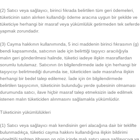
(2) Satıcı veya sağlayıcı, birinci fıkrada belirtilen tüm geri ödemeleri,
tüketicinin satın alırken kullandığı ödeme aracına uygun bir şekilde ve
tüketiciye herhangi bir masraf veya yükümlülük getirmeden tek seferde
yapmak zorundadır.
(3) Cayma hakkının kullanımında, 5 inci maddenin birinci fıkrasının (g)
bendi kapsamında, satıcının iade için belirttiği taşıyıcı aracılığıyla
malın geri gönderilmesi halinde, tüketici iadeye ilişkin masraflardan
sorumlu tutulamaz. Satıcının ön bilgilendirmede iade için herhangi bir
taşıyıcıyı belirtmediği durumda ise, tüketiciden iade masrafına ilişkin
herhangi bir bedel talep edilemez. İade için ön bilgilendirmede
belirtilen taşıyıcının, tüketicinin bulunduğu yerde şubesinin olmaması
durumunda satıcı, ilave hiçbir masraf talep etmeksizin iade edilmek
istenen malın tüketiciden alınmasını sağlamakla yükümlüdür.
Tüketicinin yükümlülükleri
(1) Satıcı veya sağlayıcı malı kendisinin geri alacağına dair bir teklifte
bulunmadıkça, tüketici cayma hakkını kullandığına ilişkin bildirimi
yönelttiği tarihten itibaren on gün içinde malı satıcı veya sağlayıcıya ya