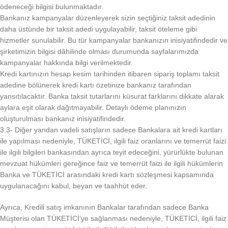
ödeneceği bilgisi bulunmaktadır.
Bankanız kampanyalar düzenleyerek sizin seçtiğiniz taksit adedinin
daha üstünde bir taksit adedi uygulayabilir, taksit öteleme gibi
hizmetler sunulabilir. Bu tür kampanyalar bankanızın inisiyatifindedir ve
şirketimizin bilgisi dâhilinde olması durumunda sayfalarımızda
kampanyalar hakkında bilgi verilmektedir.
Kredi kartınızın hesap kesim tarihinden itibaren sipariş toplamı taksit
adedine bölünerek kredi kartı özetinize bankanız tarafından
yansıtılacaktır. Banka taksit tutarlarını küsurat farklarını dikkate alarak
aylara eşit olarak dağıtmayabilir. Detaylı ödeme planınızın
oluşturulması bankanız inisiyatifindedir.
3.3- Diğer yandan vadeli satışların sadece Bankalara ait kredi kartları
ile yapılması nedeniyle, TÜKETİCİ, ilgili faiz oranlarını ve temerrüt faizi
ile ilgili bilgileri bankasından ayrıca teyit edeceğini, yürürlükte bulunan
mevzuat hükümleri gereğince faiz ve temerrüt faizi ile ilgili hükümlerin
Banka ve TÜKETİCİ arasındaki kredi kartı sözleşmesi kapsamında
uygulanacağını kabul, beyan ve taahhüt eder.
Ayrıca, Kredili satış imkanının Bankalar tarafından sadece Banka
Müşterisi olan TÜKETİCİ’ye sağlanması nedeniyle, TÜKETİCİ, ilgili faiz