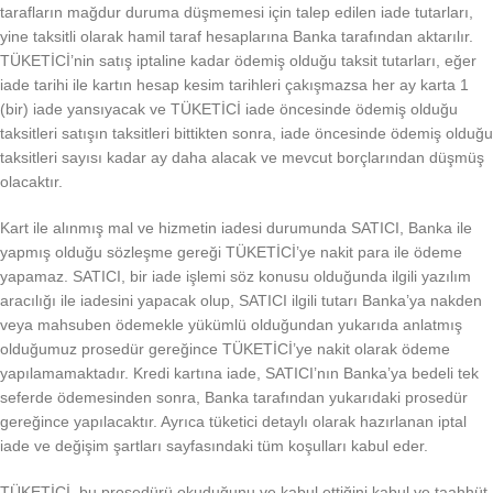
tarafların mağdur duruma düşmemesi için talep edilen iade tutarları,
yine taksitli olarak hamil taraf hesaplarına Banka tarafından aktarılır.
TÜKETİCİ’nin satış iptaline kadar ödemiş olduğu taksit tutarları, eğer
iade tarihi ile kartın hesap kesim tarihleri çakışmazsa her ay karta 1
(bir) iade yansıyacak ve TÜKETİCİ iade öncesinde ödemiş olduğu
taksitleri satışın taksitleri bittikten sonra, iade öncesinde ödemiş olduğu
taksitleri sayısı kadar ay daha alacak ve mevcut borçlarından düşmüş
olacaktır.
Kart ile alınmış mal ve hizmetin iadesi durumunda SATICI, Banka ile
yapmış olduğu sözleşme gereği TÜKETİCİ’ye nakit para ile ödeme
yapamaz. SATICI, bir iade işlemi söz konusu olduğunda ilgili yazılım
aracılığı ile iadesini yapacak olup, SATICI ilgili tutarı Banka’ya nakden
veya mahsuben ödemekle yükümlü olduğundan yukarıda anlatmış
olduğumuz prosedür gereğince TÜKETİCİ’ye nakit olarak ödeme
yapılamamaktadır. Kredi kartına iade, SATICI’nın Banka’ya bedeli tek
seferde ödemesinden sonra, Banka tarafından yukarıdaki prosedür
gereğince yapılacaktır. Ayrıca tüketici detaylı olarak hazırlanan iptal
iade ve değişim şartları sayfasındaki tüm koşulları kabul eder.
TÜKETİCİ, bu prosedürü okuduğunu ve kabul ettiğini kabul ve taahhüt