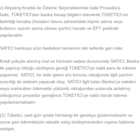
c) Alışveriş Kredisi ile Ödeme Seçeneklerinde İade Prosedürü
İade, TÜKETİCİ’den banka hesap bilgileri istenerek,TÜKETİCİ’nin
belirttiği hesaba (hesabın fatura adresindeki kişinin adına veya
kullanıcı üyenin adına olması şarttır) havale ve EFT şeklinde
yapılacaktır.
SATICI bankaya ürün bedelinin tamamını tek seferde geri öder.
Kredi yoluyla alınmış mal ve hizmetin iadesi durumunda SATICI, Banka
ile yapmış olduğu sözleşme gereği TÜKETİCİ’ye nakit para ile ödeme
yapamaz. SATICI, bir iade işlemi söz konusu olduğunda ilgili yazılım
aracılığı ile iadesini yapacak olup, SATICI ilgili tutarı Banka’ya nakden
veya mahsuben ödemekle yükümlü olduğundan yukarıda anlatmış
olduğumuz prosedür gereğince TÜKETİCİ’ye nakit olarak ödeme
yapılamamaktadır.
(1) Tüketici, yedi gün içinde herhangi bir gerekçe göstermeksizin ve
cezai şart ödemeksizin taksitle satış sözleşmesinden cayma hakkına
sahiptir.