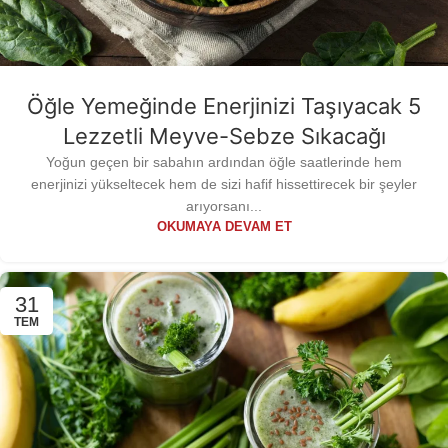
Öğle Yemeğinde Enerjinizi Taşıyacak 5
Lezzetli Meyve-Sebze Sıkacağı
Yoğun geçen bir sabahın ardından öğle saatlerinde hem
enerjinizi yükseltecek hem de sizi hafif hissettirecek bir şeyler
arıyorsanı...
OKUMAYA DEVAM ET
31
TEM