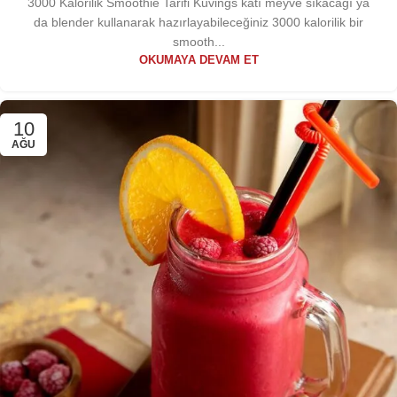
3000 Kalorilik Smoothie Tarifi Kuvings katı meyve sıkacağı ya
da blender kullanarak hazırlayabileceğiniz 3000 kalorilik bir
smooth...
OKUMAYA DEVAM ET
10
AĞU