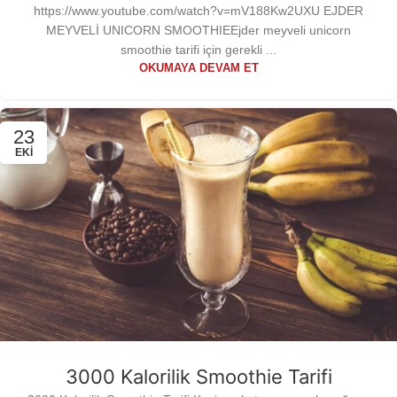
https://www.youtube.com/watch?v=mV188Kw2UXU EJDER
MEYVELİ UNICORN SMOOTHIEEjder meyveli unicorn
smoothie tarifi için gerekli ...
OKUMAYA DEVAM ET
23
EKI
3000 Kalorilik Smoothie Tarifi