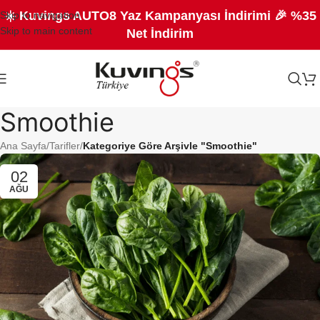
☀️ Kuvings AUTO8 Yaz Kampanyası İndirimi 🎉 %35
Skip to navigation
Skip to main content
Net İndirim
Smoothie
Ana Sayfa
/
Tarifler
/
Kategoriye Göre Arşivle "Smoothie"
02
AĞU