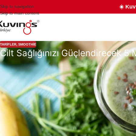
☀️ Kuv
Skip to navigation
Skip to main content
TARIFLER
,
SMOOTHIE
Cilt Sağlığınızı Güçlendirecek 5
Cilt sağlığını güçlendiren
blender
içeceği tarifleri, güzelliğe doğal bir
cildinizin ihtiyaç duyduğu vitamin, mineral ve antioksidanları sağlayara
oluşabilecek matlık, kuruluk ve sivilce problemleri, içten gelen bu sağlı
yanı sıra kolajen üretimini artırır ve cilt elastikiyetini korur. Hazırl
katkı sunacaksınız.
Cilt Sağlığınız İçin En İyi Blender İçecekl
Doğal içeriklerle hazırlanan içecekler, cilt sağlığını destekleyen en etki
antioksidanlarla cilt bariyerini güçlendirir, hücre yenilenmesini destekler
desteklerken, kimi nem dengesini korumaya yardımcı olur. Üstelik bu içecek