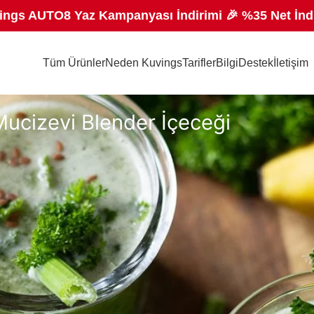
ings AUTO8 Yaz Kampanyası İndirimi 🎉 %35 Net İnd
Tüm Ürünler
Neden Kuvings
Tarifler
Bilgi
Destek
İletişim
 Mucizevi Blender İçeceği
 dokunuş katmak isteyenler için adeta birer mucize niteliğinde. Günlük be
k daha parlak, canlı ve sağlıklı bir görünüm kazanmanıza yardımcı olur. 
klı destekle hafifleyebilir. Ispanak, avokado, yaban mersini, havuç ve lim
aması son derece pratik olan bu tarifler sayesinde hem damak zevkinize hi
eri
li yöntemlerden biridir. Özellikle taze meyve ve sebzelerin bir araya gelme
 ve daha parlak bir cilt görünümüne katkı sağlar. Bu bölümde yer alan her t
lerin hazırlanışı oldukça kolaydır ve günlük rutininize rahatlıkla entegre 