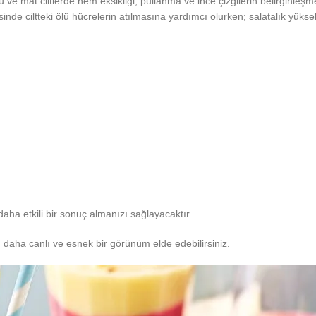
u ve mat ciltlerde nem eksikliği, pullanma ve ince çizgilerin belirginleşm
e ciltteki ölü hücrelerin atılmasına yardımcı olurken; salatalık yüksek 
aha etkili bir sonuç almanızı sağlayacaktır.
, daha canlı ve esnek bir görünüm elde edebilirsiniz.