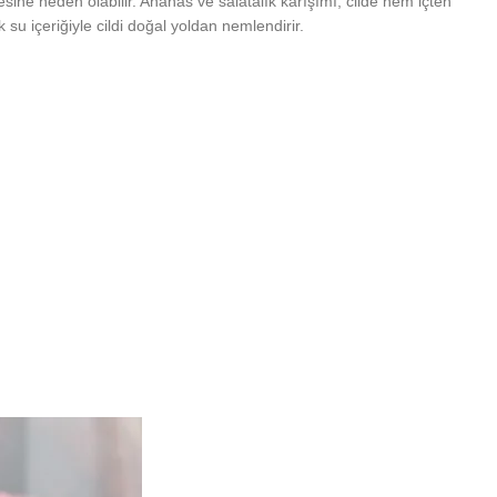
esine neden olabilir. Ananas ve salatalık karışımı, cilde hem içten
su içeriğiyle cildi doğal yoldan nemlendirir.