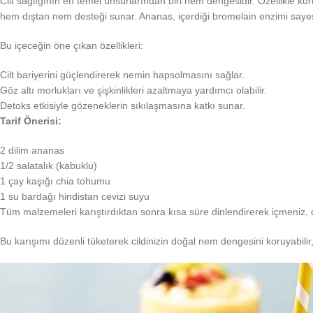
Cilt sağlığının en temel unsurlarından biri nem dengesidir. Özellikle kur
hem dıştan nem desteği sunar. Ananas, içerdiği bromelain enzimi sayesind
Bu içeceğin öne çıkan özellikleri:
Cilt bariyerini güçlendirerek nemin hapsolmasını sağlar.
Göz altı morlukları ve şişkinlikleri azaltmaya yardımcı olabilir.
Detoks etkisiyle gözeneklerin sıkılaşmasına katkı sunar.
Tarif Önerisi:
2 dilim ananas
1/2 salatalık (kabuklu)
1 çay kaşığı chia tohumu
1 su bardağı hindistan cevizi suyu
Tüm malzemeleri karıştırdıktan sonra kısa süre dinlendirerek içmeniz, d
Bu karışımı düzenli tüketerek cildinizin doğal nem dengesini koruyabilir