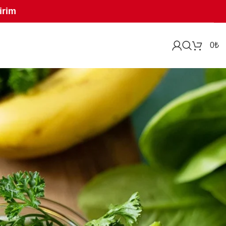
irim
0
₺
slenme rutininize ekleyeceğiniz bu taze ve besleyici içecekler,
Özellikle mevsim geçişlerinde ya da yoğun stres altında ciltte
on gibi içeriklerle hazırlanan bu içecekler, bağışıklığı desteklemenin
tap eden lezzetler keşfedecek hem de güzelliğinize doğadan gelen bir
siyle oluşan bu tarifler, içerdikleri vitamin, mineral ve
arif, farklı bir cilt ihtiyacına odaklanır. Kimi kolajen üretimini
edilebilir. Hazırsanız, cildiniz için doğal bir güzellik rutini