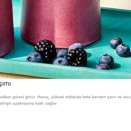
şımı
r kalkan görevi görür. Havuç, yüksek miktarda beta karoten içerir ve vüc
 tahrişin azalmasına katkı sağlar.