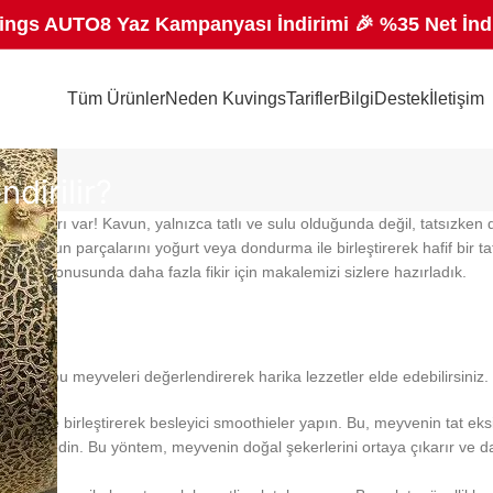
ings AUTO8 Yaz Kampanyası İndirimi 🎉 %35 Net İnd
Tüm Ürünler
Neden Kuvings
Tarifler
Bilgi
Destek
İletişim
dirilir?
in yolları var! Kavun, yalnızca tatlı ve sulu olduğunda değil, tatsızken d
a, kavun parçalarını yoğurt veya dondurma ile birleştirerek hafif bir tat
ndirme konusunda daha fazla fikir için makalemizi sizlere hazırladık.
atsa da, bu meyveleri değerlendirerek harika lezzetler elde edebilirsiniz.
emelerle birleştirerek besleyici smoothieler yapın. Bu, meyvenin tat eks
arine edin. Bu yöntem, meyvenin doğal şekerlerini ortaya çıkarır ve da