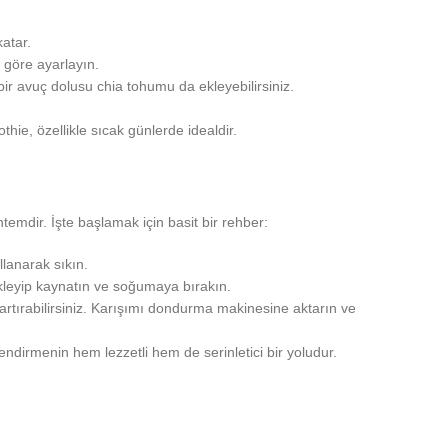
katar.
a göre ayarlayın.
bir avuç dolusu chia tohumu da ekleyebilirsiniz.
thie, özellikle sıcak günlerde idealdir.
emdir. İşte başlamak için basit bir rehber:
lanarak sıkın.
 ekleyip kaynatın ve soğumaya bırakın.
artırabilirsiniz. Karışımı dondurma makinesine aktarın ve
ndirmenin hem lezzetli hem de serinletici bir yoludur.