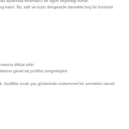
 yaz aylarında ferahlatıcı bir öğün seçeneği sunar.
unuş katın. Bu, tatlı ve tuzlu dengesiyle damakta hoş bir kontrast
lmasına dikkat edin.
nın genel tat profilini zenginleştirir.
, özellikle sıcak yaz günlerinde mükemmel bir serinletici olarak