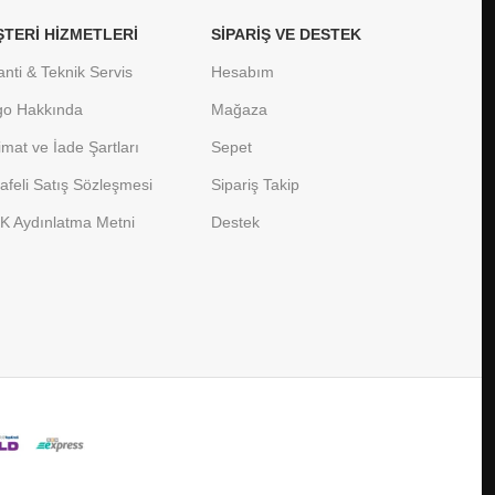
TERI HIZMETLERI
SIPARIŞ VE DESTEK
nti & Teknik Servis
Hesabım
go Hakkında
Mağaza
imat ve İade Şartları
Sepet
feli Satış Sözleşmesi
Sipariş Takip
K Aydınlatma Metni
Destek