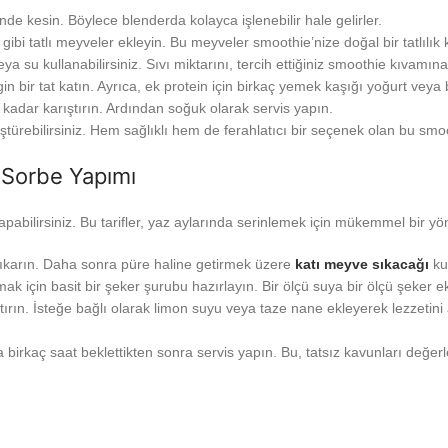
nde kesin. Böylece blenderda kolayca işlenebilir hale gelirler.
ibi tatlı meyveler ekleyin. Bu meyveler smoothie’nize doğal bir tatlılık 
a su kullanabilirsiniz. Sıvı miktarını, tercih ettiğiniz smoothie kıvamın
n bir tat katın. Ayrıca, ek protein için birkaç yemek kaşığı yoğurt veya 
kadar karıştırın. Ardından soğuk olarak servis yapın.
üştürebilirsiniz. Hem sağlıklı hem de ferahlatıcı bir seçenek olan bu smoo
 Sorbe Yapımı
bilirsiniz. Bu tarifler, yaz aylarında serinlemek için mükemmel bir yönt
 çıkarın. Daha sonra püre haline getirmek üzere
katı meyve sıkacağı
kul
mak için basit bir şeker şurubu hazırlayın. Bir ölçü suya bir ölçü şeker
rın. İsteğe bağlı olarak limon suyu veya taze nane ekleyerek lezzetini 
rkaç saat beklettikten sonra servis yapın. Bu, tatsız kavunları değerle