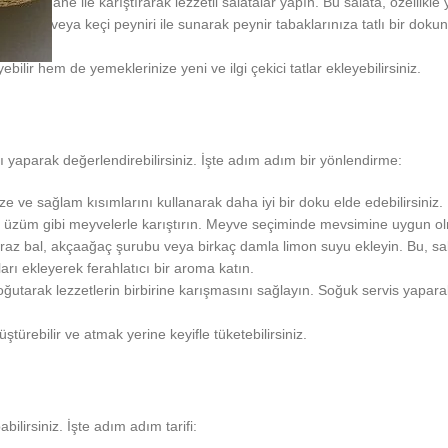
 taze nane ile karıştırarak lezzetli salatalar yapın. Bu salata, özellikle
, cheddar veya keçi peyniri ile sunarak peynir tabaklarınıza tatlı bir dok
ilir hem de yemeklerinize yeni ve ilgi çekici tatlar ekleyebilirsiniz.
sı yaparak değerlendirebilirsiniz. İşte adım adım bir yönlendirme:
ze ve sağlam kısımlarını kullanarak daha iyi bir doku elde edebilirsiniz.
muz, üzüm gibi meyvelerle karıştırın. Meyve seçiminde mevsimine uygun o
iraz bal, akçaağaç şurubu veya birkaç damla limon suyu ekleyin. Bu, salata
ı ekleyerek ferahlatıcı bir aroma katın.
utarak lezzetlerin birbirine karışmasını sağlayın. Soğuk servis yaparak
türebilir ve atmak yerine keyifle tüketebilirsiniz.
bilirsiniz. İşte adım adım tarifi: