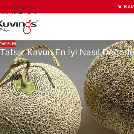
☀️ Kuv
Skip to navigation
Skip to main content
TARIFLER
Tatsız Kavun En İyi Nasıl Değerlen
Tatsız kavunlarınız mı var? Endişelenmeyin, onları lezzetli hale getirmen
smoothie yapmayı deneyin; hem besleyici hem de lezzetli olacaktır. Ayrıc
salatalara doğrayarak yemeklerinize tat katın. Tatsız kavunları değerle
Tatsız Kavunlar Nasıl Değerlendirilir?
Tatsız kavunlar, beklenilen tatlı lezzeti vermediğinde hayal kırıklığı yar
Smoothie Yapımı: Tatsız kavunları muz, çilek veya yoğurt gibi tatlı malz
Marinasyon: Kavunları bal, akçaağaç şurubu veya biraz limon suyu ile m
krema ile servis ederek zengin bir tatlı oluşturabilirsiniz.