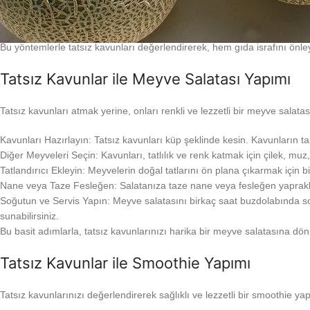
Salatalara Ekleme: Küp şeklinde kesilmiş kavunları feta peyniri, zeytin ve
Peynir Tabağı İlavesi: Kavun dilimlerini çeşitli peynirlerle, örneğin brie
oluşturur.
Bu yöntemlerle tatsız kavunları değerlendirerek, hem gıda israfını önleyeb
Tatsız Kavunlar ile Meyve Salatası Yapımı
Tatsız kavunları atmak yerine, onları renkli ve lezzetli bir meyve salata
Kavunları Hazırlayın: Tatsız kavunları küp şeklinde kesin. Kavunların ta
Diğer Meyveleri Seçin: Kavunları, tatlılık ve renk katmak için çilek, 
Tatlandırıcı Ekleyin: Meyvelerin doğal tatlarını ön plana çıkarmak için b
Nane veya Taze Fesleğen: Salatanıza taze nane veya fesleğen yapraklar
Soğutun ve Servis Yapın: Meyve salatasını birkaç saat buzdolabında soğ
sunabilirsiniz.
Bu basit adımlarla, tatsız kavunlarınızı harika bir meyve salatasına dönüş
Tatsız Kavunlar ile Smoothie Yapımı
Tatsız kavunlarınızı değerlendirerek sağlıklı ve lezzetli bir smoothie yapa