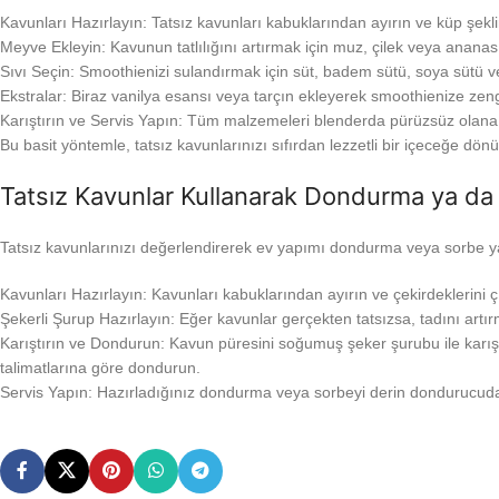
Kavunları Hazırlayın: Tatsız kavunları kabuklarından ayırın ve küp şekli
Meyve Ekleyin: Kavunun tatlılığını artırmak için muz, çilek veya ananas g
Sıvı Seçin: Smoothienizi sulandırmak için süt, badem sütü, soya sütü vey
Ekstralar: Biraz vanilya esansı veya tarçın ekleyerek smoothienize zengi
Karıştırın ve Servis Yapın: Tüm malzemeleri blenderda pürüzsüz olana 
Bu basit yöntemle, tatsız kavunlarınızı sıfırdan lezzetli bir içeceğe dön
Tatsız Kavunlar Kullanarak Dondurma ya da
Tatsız kavunlarınızı değerlendirerek ev yapımı dondurma veya sorbe yapa
Kavunları Hazırlayın: Kavunları kabuklarından ayırın ve çekirdeklerini
Şekerli Şurup Hazırlayın: Eğer kavunlar gerçekten tatsızsa, tadını artır
Karıştırın ve Dondurun: Kavun püresini soğumuş şeker şurubu ile karıştı
talimatlarına göre dondurun.
Servis Yapın: Hazırladığınız dondurma veya sorbeyi derin dondurucuda bi