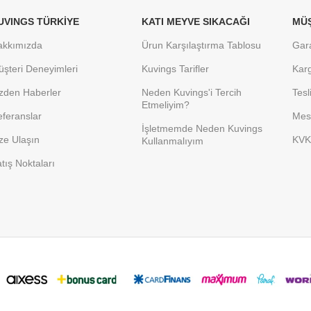
UVINGS TÜRKIYE
KATI MEYVE SIKACAĞI
MÜŞ
akkımızda
Ürun Karşılaştırma Tablosu
Gara
şteri Deneyimleri
Kuvings Tarifler
Kar
zden Haberler
Neden Kuvings'i Tercih
Tesl
Etmeliyim?
feranslar
Mesa
İşletmemde Neden Kuvings
ze Ulaşın
KVK
Kullanmalıyım
tış Noktaları