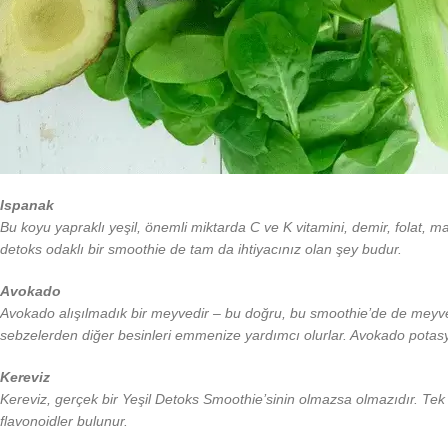
Ispanak
Bu koyu yapraklı yeşil, önemli miktarda C ve K vitamini, demir, folat,
detoks odaklı bir smoothie de tam da ihtiyacınız olan şey budur.
Avokado
Avokado alışılmadık bir meyvedir – bu doğru, bu smoothie’de de meyve
sebzelerden diğer besinleri emmenize yardımcı olurlar. Avokado potasyum
Kereviz
Kereviz, gerçek bir Yeşil Detoks Smoothie’sinin olmazsa olmazıdır. Tek b
flavonoidler bulunur.