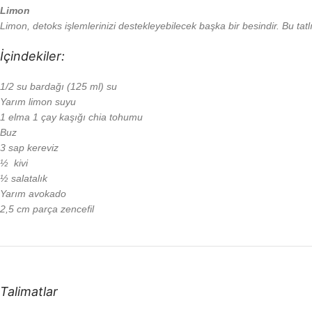
Limon
Limon, detoks işlemlerinizi destekleyebilecek başka bir besindir. Bu tatl
İçindekiler:
1/2 su bardağı (125 ml) su
Yarım limon suyu
1 elma 1 çay kaşığı chia tohumu
Buz
3 sap kereviz
½ kivi
½ salatalık
Yarım avokado
2,5 cm parça zencefil
Talimatlar