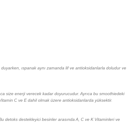
ç duyarken, ıspanak aynı zamanda lif ve antioksidanlarla doludur ve
nca size enerji verecek kadar doyurucudur. Ayrıca bu smoothiedeki
Vitamin C ve E dahil olmak üzere antioksidanlarda yüksektir.
 Bu detoks destekleyici besinler arasında A, C ve K Vitaminleri ve