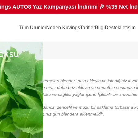
ings AUTO8 Yaz Kampanyası İndirimi 🎉 %35 Net İnd
Tüm Ürünler
Neden Kuvings
Tarifler
Bilgi
Destek
İletişim
toksu
ır?
zi yapmak için tüm malzemeleri blender’ınıza ekleyin ve istediğiniz kıvam
iyorsanız, daha az su ve biraz daha buz ekleyin ve smoothie sosunuzu ka
rdımcı olabilecek doku ve sağlıklı yağlar içerir. İçilebilir bir smoothie
, kereviz, salatalık, maydanoz, zencefil ve muzu bir saklama torbasına 
lajen, smoothie yaptığınız gün blendera eklenmelidir.