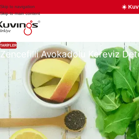
☀️ Kuv
Skip to navigation
Skip to main content
TARIFLER
Zencefilli Avokadolu Kereviz De
Yeşil
Detoks
Smoothie Nasıl Yapıl
Yeni favori Yeşil Detoks Smoothie’niz için tarifim çok basit. Smoothie’ni
muzu dilerseniz buzlukta saklayabilirsiniz
. Eğer bir smoothie kasesi ist
bu smoothie’yi güne başlamak için eğlenceli bir yemek haline getirmeye ya
Ayrıca Yeşil Detoks Smoothie’nizi önceden hazırlayabilirsiniz. Ispanak
avokadonuzu eklemeyi beklemenizi öneririm. Limon suyu, buz, su ve ko