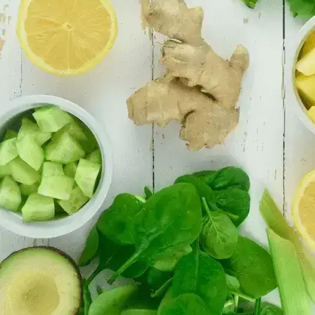
Smoothie okside olacağından ve doku değişeceğinden, smoothi
Sağlıklı Yeşil Smoothie Malzemeler
Sadece bir porsiyonda, detoks smoothie’leri, detoksifikasyon yollarını te
zorlanıyorlarsa, detoksifikasyonu destekleyebilecek günlük sebze porsiyo
hazır yemek seçeneği olarak kullanın. Bu bileşenler, sağlığı artırma yet