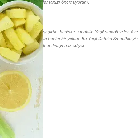
e’yi buzdolabında saklamanızı önermiyorum.
şvik ederken pek çok şaşırtıcı besinler sunabilir. Yeşil smoothie’ler, öze
nlarına ulaşmaları için harika bir yoldur. Bu Yeşil Detoks Smoothie’yi s
enekleri için özel olarak anılmayı hak ediyor.