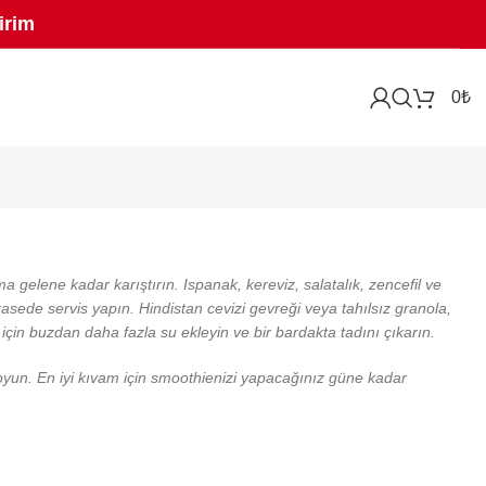
irim
0
₺
a gelene kadar karıştırın. Ispanak, kereviz, salatalık, zencefil ve
sede servis yapın. Hindistan cevizi gevreği veya tahılsız granola,
 için buzdan daha fazla su ekleyin ve bir bardakta tadını çıkarın.
koyun. En iyi kıvam için smoothienizi yapacağınız güne kadar