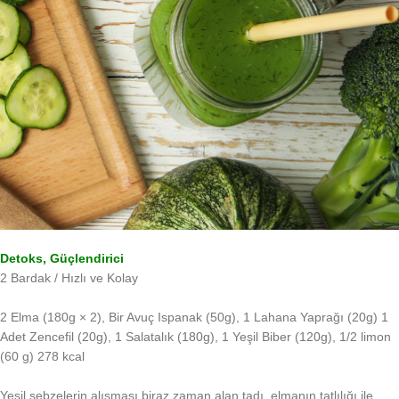
Detoks, Güçlendirici
2 Bardak / Hızlı ve Kolay
2 Elma (180g × 2), Bir Avuç Ispanak (
50g), 1 Lahana Yaprağı (20g) 1
Adet Zencefil (20g), 1 Salatalık (180g), 1 Yeşil Biber (120g), 1/2 limon
(60 g) 278 kcal
Yeşil sebzelerin alışması biraz zaman alan tadı, elmanın tatlılığı ile