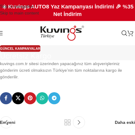
☀️ Kuvings AUTO8 Yaz Kampanyası İndirimi 🎉 %35
Skip to navigation
Skip to main content
Net İndirim
GÜNCEL KAMPANYALAR
Ücretsiz Kargo
kuvings.com.tr sitesi üzerinden yapacağınız tüm alışverişleriniz
gönderim ücreti olmaksızın Türkiye’nin tüm noktalarına kargo ile
gönderilir.
En yeni
Daha eski