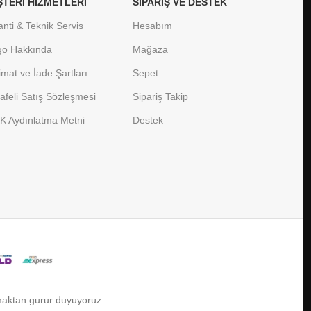
TERI HIZMETLERI
SIPARIŞ VE DESTEK
nti & Teknik Servis
Hesabım
go Hakkında
Mağaza
imat ve İade Şartları
Sepet
feli Satış Sözleşmesi
Sipariş Takip
K Aydınlatma Metni
Destek
lmaktan gurur duyuyoruz