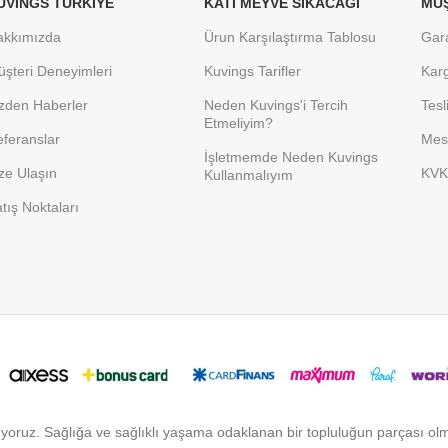
UVINGS TÜRKIYE
KATI MEYVE SIKACAĞI
MÜŞ
akkımızda
Ürun Karşılaştırma Tablosu
Gara
şteri Deneyimleri
Kuvings Tarifler
Kar
zden Haberler
Neden Kuvings'i Tercih
Tesl
Etmeliyim?
feranslar
Mesa
İşletmemde Neden Kuvings
ze Ulaşın
KVK
Kullanmalıyım
tış Noktaları
yoruz. Sağlığa ve sağlıklı yaşama odaklanan bir topluluğun parçası o