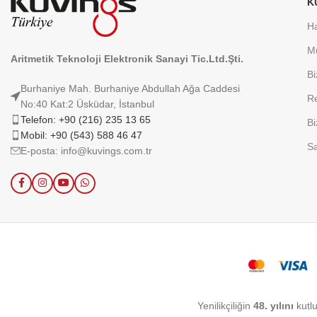
K
H
Mü
Aritmetik Teknoloji Elektronik Sanayi Tic.Ltd.Şti.
Bi
Burhaniye Mah. Burhaniye Abdullah Ağa Caddesi
Re
No:40 Kat:2 Üsküdar, İstanbul
Telefon: +90 (216) 235 13 65
Bi
Mobil: +90 (543) 588 46 47
Sa
E-posta: info@kuvings.com.tr
Yenilikçiliğin
48. yılını
kutlu