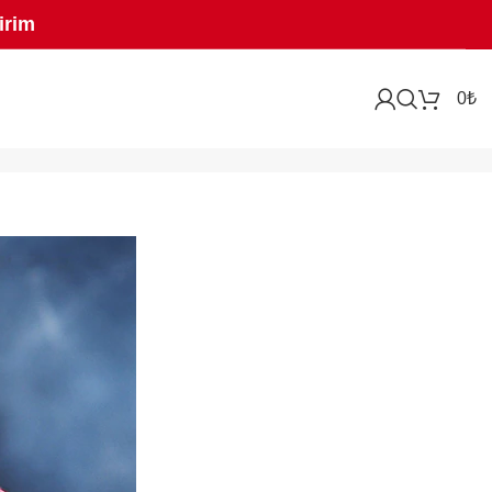
irim
0
₺