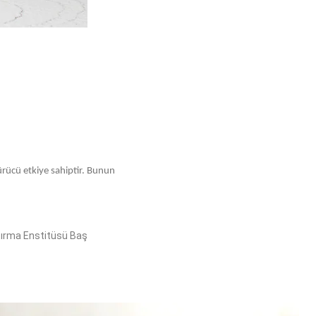
ürücü etkiye sahiptir. Bunun
tırma Enstitüsü Baş