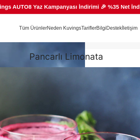
ings AUTO8 Yaz Kampanyası İndirimi 🎉 %35 Net İnd
Tüm Ürünler
Neden Kuvings
Tarifler
Bilgi
Destek
İletişim
Pancarlı Limonata