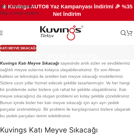
☀️ Kuvings AUTO8 Yaz Kampanyası İndirimi 🎉 %35
Skip to navigation
Skip to main content
Net İndirim
KATI MEYVE SIKACAĞI
Kuvings Katı Meyve Sıkacağı
Kuvings Katı Meyve Sıkacağı
sayesinde artık sizler ve sevdikleriniz
sağlıklı meyve sularına kolayca ulaşabileceksiniz. En son Alman
kalitesi ve teknolojisi ile üretilen katı meyve sıkacağı modellerimiz.
Sizlere uzun yıllar hizmet edecek şekilde tasarlanmıştır. Ve her hangi
bir problemde sizler bizlere çok rahat bir şekilde ulaşabilirsiniz. Katı
meyve sıkacağınız da oluşan problemi en kolay şekilde çözebilirsiniz.
Bunun içinde bizler her katı meyve sıkacağı için ayrı ayrı yedek
parçalar üretmekteyiz. Bir problem ile karşılaşırsanız bizlere ulaşarak
bu yedek parçaları temin edebilirsiniz.
Kuvings Katı Meyve Sıkacağı