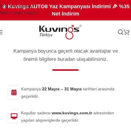
☀️ Kuvings AUTO8 Yaz Kampanyası İndirimi 🎉 %35
Skip to navigation
Skip to main content
Net İndirim
Kuvings Bayram Kampanyası
Kampanya boyunca geçerli olacak avantajlar ve
önemli bilgilere buradan ulaşabilirsiniz.
Kampanya
22 Mayıs – 31 Mayıs
tarihleri arasında
geçerlidir.
Koşullar sadece
www.kuvings.com.tr
adresinden
yapılan alışverişlerde geçerlidir.