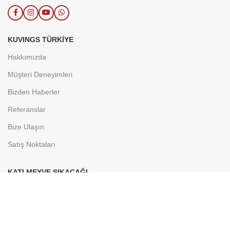
KUVINGS TÜRKIYE
Hakkımızda
Müşteri Deneyimleri
Bizden Haberler
Referanslar
Bize Ulaşın
Satış Noktaları
KATI MEYVE SIKACAĞI
Ürun Karşılaştırma Tablosu
Kuvings Tarifler
Neden Kuvings'i Tercih Etmeliyim?