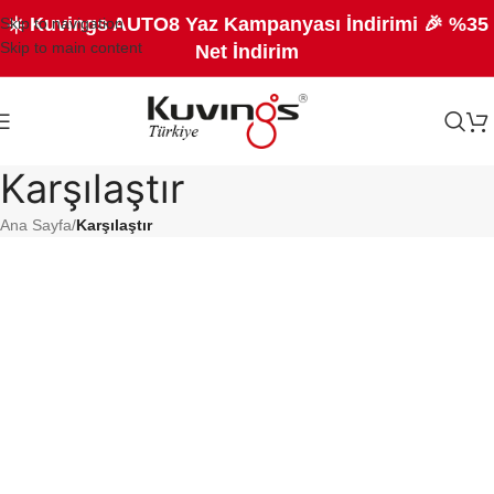
☀️ Kuvings AUTO8 Yaz Kampanyası İndirimi 🎉 %35
Skip to navigation
Skip to main content
Net İndirim
Karşılaştır
Ana Sayfa
/
Karşılaştır